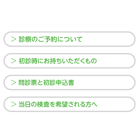
>
>
>
>