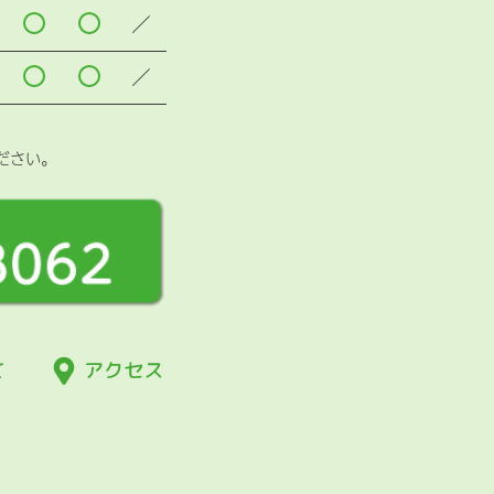
／
／
ださい。