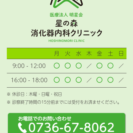
月
火
水
木
金
土
日
9:00 - 12:00
／
／
16:00 - 18:00
／
／
※ 休診日 : 木曜・日曜・祝日
※ 診察終了時間の15分前までには受付をお済ませください。